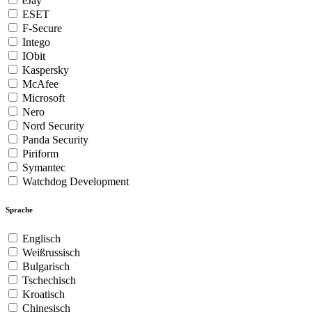
eJay
ESET
F-Secure
Intego
IObit
Kaspersky
McAfee
Microsoft
Nero
Nord Security
Panda Security
Piriform
Symantec
Watchdog Development
Sprache
Englisch
Weißrussisch
Bulgarisch
Tschechisch
Kroatisch
Chinesisch