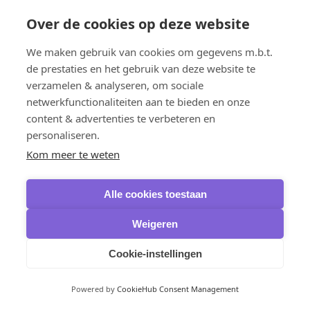
Ashampoo
Burning Studio
Over de cookies op deze website
AOMEI
Backupper Professional
We maken gebruik van cookies om gegevens m.b.t.
Backupper Pro Family
de prestaties en het gebruik van deze website te
Backupper Workstation
Backupper Server
verzamelen & analyseren, om sociale
Backupper Technician
netwerkfunctionaliteiten aan te bieden en onze
Backupper Technician Plus
content & advertenties te verbeteren en
FoneTool Professional
MyRecover
personaliseren.
OneKey Recovery
Kom meer te weten
Fernverwaltung
AOMEI
AnyViewer Professional
Alle cookies toestaan
AnyViewer Enterprise
Büroanwendungen
Ashampoo
Weigeren
PDF Pro
Microsoft Office
Cookie-instellingen
Office 2024
Office 2021
Office 2019
Powered by
CookieHub Consent Management
Office 2016
Microsoft 365