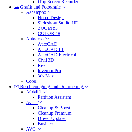
iTop Screen Recorder
Grafik und Fotografie
Ashampoo
Home Design
Slideshow Studio HD
ZOOM #3
COLOR #8
Autodesk
AutoCAD
AutoCAD LT
AutoCAD Electrical
Civil 3D
Revit
Inventor Pro
3ds Max
Corel
Beschleunigung und Optimierung
AOMEI
Partition Assistant
Avast
Cleanup & Boost
Cleanup Premium
Driver Updater
Business
AVG