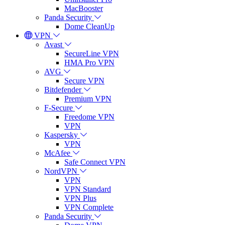
MacBooster
Panda Security
Dome CleanUp
VPN
Avast
SecureLine VPN
HMA Pro VPN
AVG
Secure VPN
Bitdefender
Premium VPN
F-Secure
Freedome VPN
VPN
Kaspersky
VPN
McAfee
Safe Connect VPN
NordVPN
VPN
VPN Standard
VPN Plus
VPN Complete
Panda Security