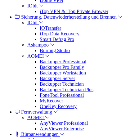
Dome VPN
IObit
iTop VPN & iTop Private Browser
Sicherung, Datenwiederherstellung und Brennen
IObit
IOTransfer
iTop Data Recovery
Smart Defrag Pro
Ashampoo
Burning Studio
AOMEI
Backupper Professional
Backupper Pro Family
Backupper Workstation
Backupper Server
Backupper Technician
Backupper Technician Plus
FoneTool Professional
MyRecover
OneKey Recovery
Fernverwaltung
AOMEI
AnyViewer Professional
AnyViewer Enterprise
Büroanwendungen