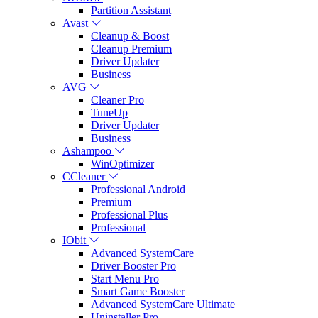
Partition Assistant
Avast
Cleanup & Boost
Cleanup Premium
Driver Updater
Business
AVG
Cleaner Pro
TuneUp
Driver Updater
Business
Ashampoo
WinOptimizer
CCleaner
Professional Android
Premium
Professional Plus
Professional
IObit
Advanced SystemCare
Driver Booster Pro
Start Menu Pro
Smart Game Booster
Advanced SystemCare Ultimate
Uninstaller Pro