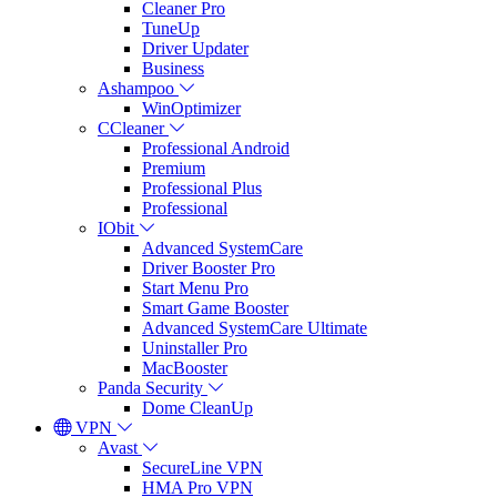
Cleaner Pro
TuneUp
Driver Updater
Business
Ashampoo
WinOptimizer
CCleaner
Professional Android
Premium
Professional Plus
Professional
IObit
Advanced SystemCare
Driver Booster Pro
Start Menu Pro
Smart Game Booster
Advanced SystemCare Ultimate
Uninstaller Pro
MacBooster
Panda Security
Dome CleanUp
VPN
Avast
SecureLine VPN
HMA Pro VPN