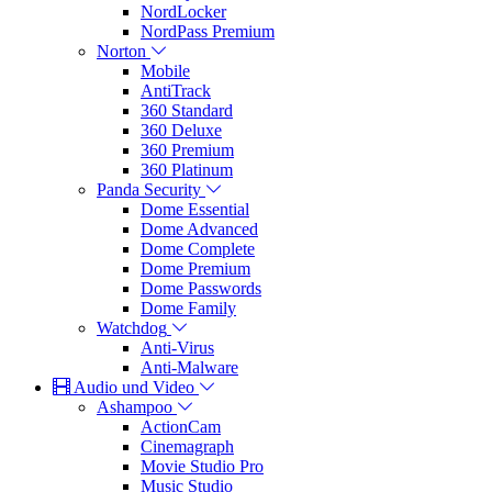
NordLocker
NordPass Premium
Norton
Mobile
AntiTrack
360 Standard
360 Deluxe
360 Premium
360 Platinum
Panda Security
Dome Essential
Dome Advanced
Dome Complete
Dome Premium
Dome Passwords
Dome Family
Watchdog
Anti-Virus
Anti-Malware
Audio und Video
Ashampoo
ActionCam
Cinemagraph
Movie Studio Pro
Music Studio