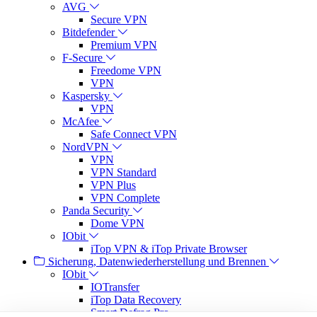
AVG
Secure VPN
Bitdefender
Premium VPN
F-Secure
Freedome VPN
VPN
Kaspersky
VPN
McAfee
Safe Connect VPN
NordVPN
VPN
VPN Standard
VPN Plus
VPN Complete
Panda Security
Dome VPN
IObit
iTop VPN & iTop Private Browser
Sicherung, Datenwiederherstellung und Brennen
IObit
IOTransfer
iTop Data Recovery
Smart Defrag Pro