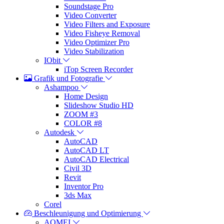
Soundstage Pro
Video Converter
Video Filters and Exposure
Video Fisheye Removal
Video Optimizer Pro
Video Stabilization
IObit
iTop Screen Recorder
Grafik und Fotografie
Ashampoo
Home Design
Slideshow Studio HD
ZOOM #3
COLOR #8
Autodesk
AutoCAD
AutoCAD LT
AutoCAD Electrical
Civil 3D
Revit
Inventor Pro
3ds Max
Corel
Beschleunigung und Optimierung
AOMEI