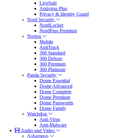
LiveSafe
Antivirus Plus
Privacy & Identity Guard
Nord Security
NordLocker
NordPass Premium
Norton
Mobile
AntiTrack
360 Standard
360 Deluxe
360 Premium
360 Platinum
Panda Security
Dome Essential
Dome Advanced
Dome Complete
Dome Premium
Dome Passwords
Dome Family
Watchdog
Anti-Virus
Anti-Malware
Audio und Video
Ashampoo