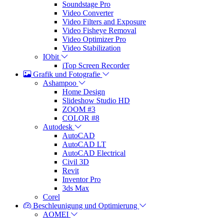
Soundstage Pro
Video Converter
Video Filters and Exposure
Video Fisheye Removal
Video Optimizer Pro
Video Stabilization
IObit
iTop Screen Recorder
Grafik und Fotografie
Ashampoo
Home Design
Slideshow Studio HD
ZOOM #3
COLOR #8
Autodesk
AutoCAD
AutoCAD LT
AutoCAD Electrical
Civil 3D
Revit
Inventor Pro
3ds Max
Corel
Beschleunigung und Optimierung
AOMEI