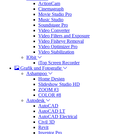
ActionCam
Cinemagraph
Movie Studio Pro
Music Studio
Soundstage Pro
Video Converter
Video Filters and Exposure
Video Fisheye Removal
Video Optimizer Pro
Video Stabilization
IObit
iTop Screen Recorder
Grafik und Fotografie
Ashampoo
Home Design
Slideshow Studio HD
ZOOM #3
COLOR #8
Autodesk
AutoCAD
AutoCAD LT
AutoCAD Electrical
Civil 3D
Revit
Inventor Pro