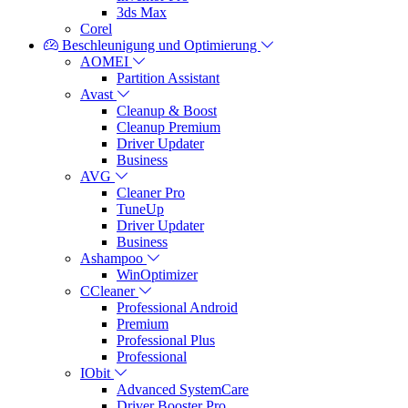
3ds Max
Corel
Beschleunigung und Optimierung
AOMEI
Partition Assistant
Avast
Cleanup & Boost
Cleanup Premium
Driver Updater
Business
AVG
Cleaner Pro
TuneUp
Driver Updater
Business
Ashampoo
WinOptimizer
CCleaner
Professional Android
Premium
Professional Plus
Professional
IObit
Advanced SystemCare
Driver Booster Pro