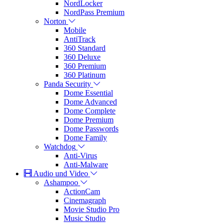
NordLocker
NordPass Premium
Norton
Mobile
AntiTrack
360 Standard
360 Deluxe
360 Premium
360 Platinum
Panda Security
Dome Essential
Dome Advanced
Dome Complete
Dome Premium
Dome Passwords
Dome Family
Watchdog
Anti-Virus
Anti-Malware
Audio und Video
Ashampoo
ActionCam
Cinemagraph
Movie Studio Pro
Music Studio