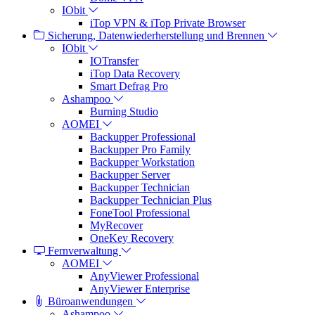
IObit
iTop VPN & iTop Private Browser
Sicherung, Datenwiederherstellung und Brennen
IObit
IOTransfer
iTop Data Recovery
Smart Defrag Pro
Ashampoo
Burning Studio
AOMEI
Backupper Professional
Backupper Pro Family
Backupper Workstation
Backupper Server
Backupper Technician
Backupper Technician Plus
FoneTool Professional
MyRecover
OneKey Recovery
Fernverwaltung
AOMEI
AnyViewer Professional
AnyViewer Enterprise
Büroanwendungen
Ashampoo