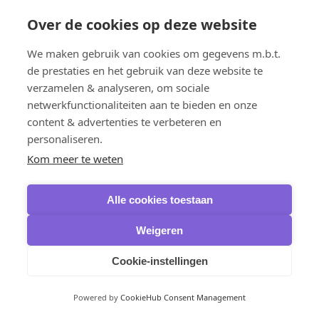
VPN Plus
Over de cookies op deze website
VPN Complete
Panda Security
Dome VPN
We maken gebruik van cookies om gegevens m.b.t.
IObit
de prestaties en het gebruik van deze website te
iTop VPN & iTop Private Browser
verzamelen & analyseren, om sociale
Sicherung, Datenwiederherstellung und Brennen
IObit
netwerkfunctionaliteiten aan te bieden en onze
IOTransfer
content & advertenties te verbeteren en
iTop Data Recovery
personaliseren.
Smart Defrag Pro
Ashampoo
Kom meer te weten
Burning Studio
AOMEI
Backupper Professional
Alle cookies toestaan
Backupper Pro Family
Backupper Workstation
Weigeren
Backupper Server
Backupper Technician
Backupper Technician Plus
Cookie-instellingen
FoneTool Professional
MyRecover
OneKey Recovery
Powered by
CookieHub Consent Management
Fernverwaltung