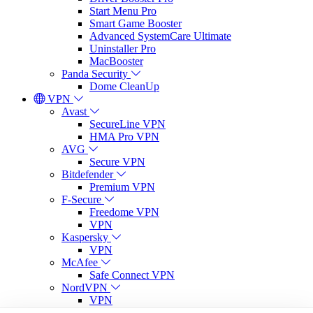
Start Menu Pro
Smart Game Booster
Advanced SystemCare Ultimate
Uninstaller Pro
MacBooster
Panda Security
Dome CleanUp
VPN
Avast
SecureLine VPN
HMA Pro VPN
AVG
Secure VPN
Bitdefender
Premium VPN
F-Secure
Freedome VPN
VPN
Kaspersky
VPN
McAfee
Safe Connect VPN
NordVPN
VPN
VPN Standard