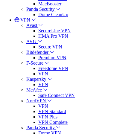
MacBooster
Panda Security
Dome CleanUp
VPN
Avast
SecureLine VPN
HMA Pro VPN
AVG
Secure VPN
Bitdefender
Premium VPN
F-Secure
Freedome VPN
VPN
Kaspersky
VPN
McAfee
Safe Connect VPN
NordVPN
VPN
VPN Standard
VPN Plus
VPN Complete
Panda Security
Dome VPN