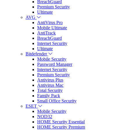
BreachGuard
Premium Security
Ultimate
AVG
AntiVirus Pro
Mobile Ultimate
AntiTrack
BreachGuard
Internet Security
Ultimate
Bitdefender
Mobile Security
Password Manager
Internet Security
Premium Security
Antivirus Plus
Antivirus Mac
Total Security
Family Pack
Small Office Security
ESET
Mobile Security
NOD32
HOME Security Essential
HOME Security Premium