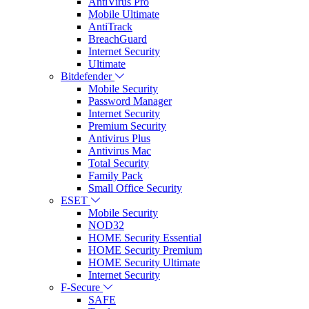
AntiVirus Pro
Mobile Ultimate
AntiTrack
BreachGuard
Internet Security
Ultimate
Bitdefender
Mobile Security
Password Manager
Internet Security
Premium Security
Antivirus Plus
Antivirus Mac
Total Security
Family Pack
Small Office Security
ESET
Mobile Security
NOD32
HOME Security Essential
HOME Security Premium
HOME Security Ultimate
Internet Security
F-Secure
SAFE