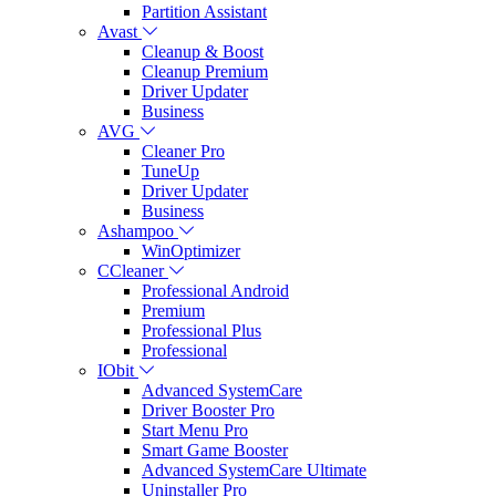
Partition Assistant
Avast
Cleanup & Boost
Cleanup Premium
Driver Updater
Business
AVG
Cleaner Pro
TuneUp
Driver Updater
Business
Ashampoo
WinOptimizer
CCleaner
Professional Android
Premium
Professional Plus
Professional
IObit
Advanced SystemCare
Driver Booster Pro
Start Menu Pro
Smart Game Booster
Advanced SystemCare Ultimate
Uninstaller Pro