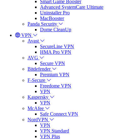
Smart Game Booster
Advanced SystemCare Ultimate
Uninstaller Pro
MacBooster
Panda Security
Dome CleanUp
VPN
Avast
SecureLine VPN
HMA Pro VPN
AVG
Secure VPN
Bitdefender
Premium VPN
F-Secure
Freedome VPN
VPN
Kaspersky
VPN
McAfee
Safe Connect VPN
NordVPN
VPN
VPN Standard
VPN Plus