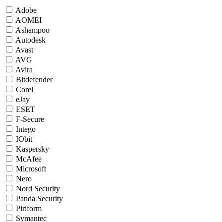
Adobe
AOMEI
Ashampoo
Autodesk
Avast
AVG
Avira
Bitdefender
Corel
eJay
ESET
F-Secure
Intego
IObit
Kaspersky
McAfee
Microsoft
Nero
Nord Security
Panda Security
Piriform
Symantec