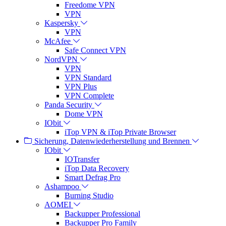
Freedome VPN
VPN
Kaspersky
VPN
McAfee
Safe Connect VPN
NordVPN
VPN
VPN Standard
VPN Plus
VPN Complete
Panda Security
Dome VPN
IObit
iTop VPN & iTop Private Browser
Sicherung, Datenwiederherstellung und Brennen
IObit
IOTransfer
iTop Data Recovery
Smart Defrag Pro
Ashampoo
Burning Studio
AOMEI
Backupper Professional
Backupper Pro Family