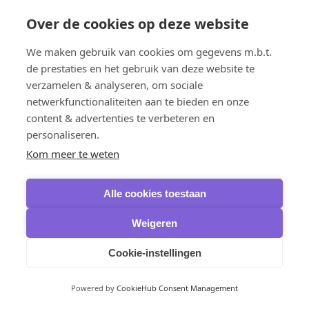
Microsoft Project
Over de cookies op deze website
Project 2024
Project 2021
Project 2019
We maken gebruik van cookies om gegevens m.b.t.
Project 2016
de prestaties en het gebruik van deze website te
Microsoft PowerPoint
Powerpoint 2024
verzamelen & analyseren, om sociale
Betriebssysteme
netwerkfunctionaliteiten aan te bieden en onze
Windows 11
content & advertenties te verbeteren en
Home
Professional
personaliseren.
Enterprise
Kom meer te weten
Windows 10
Home
Professional
Alle cookies toestaan
Enterprise
Windows 8.1
Windows 7
Weigeren
Spiel-Gutscheine
Xbox Game Pass Ultimate
Cookie-instellingen
Entwicklungstools
Microsoft
Visual Studio
Powered by
CookieHub Consent Management