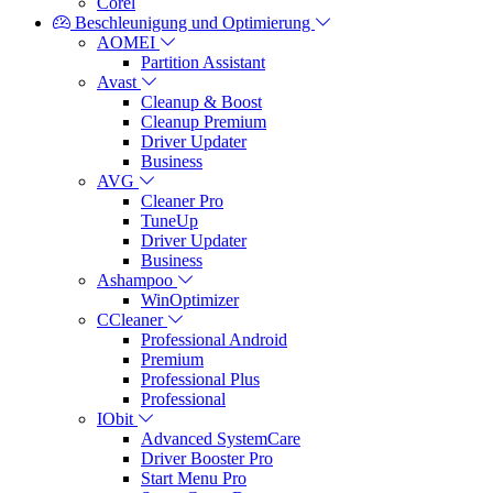
Corel
Beschleunigung und Optimierung
AOMEI
Partition Assistant
Avast
Cleanup & Boost
Cleanup Premium
Driver Updater
Business
AVG
Cleaner Pro
TuneUp
Driver Updater
Business
Ashampoo
WinOptimizer
CCleaner
Professional Android
Premium
Professional Plus
Professional
IObit
Advanced SystemCare
Driver Booster Pro
Start Menu Pro