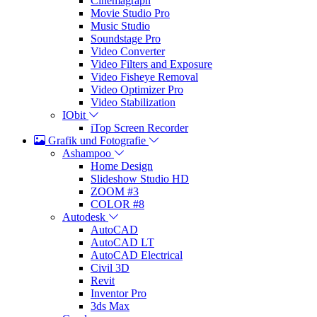
Cinemagraph
Movie Studio Pro
Music Studio
Soundstage Pro
Video Converter
Video Filters and Exposure
Video Fisheye Removal
Video Optimizer Pro
Video Stabilization
IObit
iTop Screen Recorder
Grafik und Fotografie
Ashampoo
Home Design
Slideshow Studio HD
ZOOM #3
COLOR #8
Autodesk
AutoCAD
AutoCAD LT
AutoCAD Electrical
Civil 3D
Revit
Inventor Pro
3ds Max