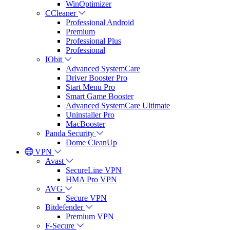
WinOptimizer
CCleaner
Professional Android
Premium
Professional Plus
Professional
IObit
Advanced SystemCare
Driver Booster Pro
Start Menu Pro
Smart Game Booster
Advanced SystemCare Ultimate
Uninstaller Pro
MacBooster
Panda Security
Dome CleanUp
VPN
Avast
SecureLine VPN
HMA Pro VPN
AVG
Secure VPN
Bitdefender
Premium VPN
F-Secure