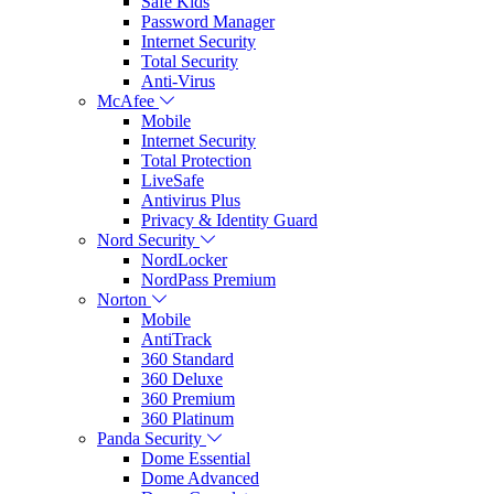
Safe Kids
Password Manager
Internet Security
Total Security
Anti-Virus
McAfee
Mobile
Internet Security
Total Protection
LiveSafe
Antivirus Plus
Privacy & Identity Guard
Nord Security
NordLocker
NordPass Premium
Norton
Mobile
AntiTrack
360 Standard
360 Deluxe
360 Premium
360 Platinum
Panda Security
Dome Essential
Dome Advanced