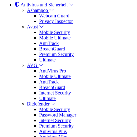
Antivirus und Sicherheit
Ashampoo
Webcam Guard
Privacy Inspector
Avast
Mobile Security
Mobile Ultimate
AntiTrack
BreachGuard
Premium Security
Ultimate
AVG
AntiVirus Pro
Mobile Ultimate
AntiTrack
BreachGuard
Internet Security
Ultimate
Bitdefender
Mobile Security
Password Manager
Internet Security
Premium Security
Antivirus Plus
Antivirus Mac