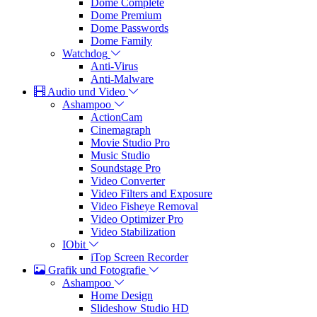
Dome Complete
Dome Premium
Dome Passwords
Dome Family
Watchdog
Anti-Virus
Anti-Malware
Audio und Video
Ashampoo
ActionCam
Cinemagraph
Movie Studio Pro
Music Studio
Soundstage Pro
Video Converter
Video Filters and Exposure
Video Fisheye Removal
Video Optimizer Pro
Video Stabilization
IObit
iTop Screen Recorder
Grafik und Fotografie
Ashampoo
Home Design
Slideshow Studio HD