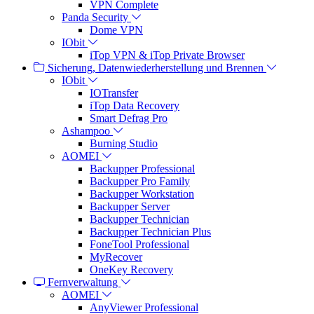
VPN Complete
Panda Security
Dome VPN
IObit
iTop VPN & iTop Private Browser
Sicherung, Datenwiederherstellung und Brennen
IObit
IOTransfer
iTop Data Recovery
Smart Defrag Pro
Ashampoo
Burning Studio
AOMEI
Backupper Professional
Backupper Pro Family
Backupper Workstation
Backupper Server
Backupper Technician
Backupper Technician Plus
FoneTool Professional
MyRecover
OneKey Recovery
Fernverwaltung
AOMEI
AnyViewer Professional