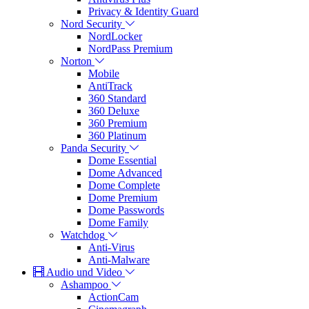
Privacy & Identity Guard
Nord Security
NordLocker
NordPass Premium
Norton
Mobile
AntiTrack
360 Standard
360 Deluxe
360 Premium
360 Platinum
Panda Security
Dome Essential
Dome Advanced
Dome Complete
Dome Premium
Dome Passwords
Dome Family
Watchdog
Anti-Virus
Anti-Malware
Audio und Video
Ashampoo
ActionCam