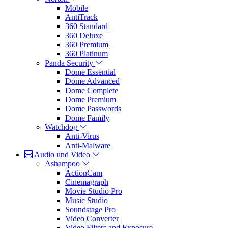
Mobile
AntiTrack
360 Standard
360 Deluxe
360 Premium
360 Platinum
Panda Security
Dome Essential
Dome Advanced
Dome Complete
Dome Premium
Dome Passwords
Dome Family
Watchdog
Anti-Virus
Anti-Malware
Audio und Video
Ashampoo
ActionCam
Cinemagraph
Movie Studio Pro
Music Studio
Soundstage Pro
Video Converter
Video Filters and Exposure