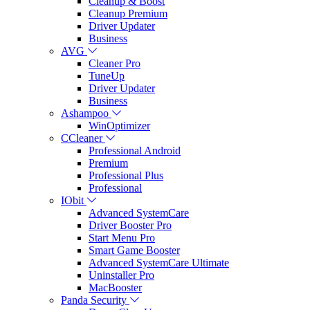
Cleanup & Boost
Cleanup Premium
Driver Updater
Business
AVG
Cleaner Pro
TuneUp
Driver Updater
Business
Ashampoo
WinOptimizer
CCleaner
Professional Android
Premium
Professional Plus
Professional
IObit
Advanced SystemCare
Driver Booster Pro
Start Menu Pro
Smart Game Booster
Advanced SystemCare Ultimate
Uninstaller Pro
MacBooster
Panda Security