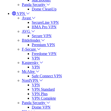
MacBooster
Panda Security
Dome CleanUp
VPN
Avast
SecureLine VPN
HMA Pro VPN
AVG
Secure VPN
Bitdefender
Premium VPN
F-Secure
Freedome VPN
VPN
Kaspersky
VPN
McAfee
Safe Connect VPN
NordVPN
VPN
VPN Standard
VPN Plus
VPN Complete
Panda Security
Dome VPN