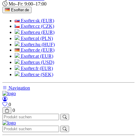
Mo–Fr: 9:00–17:00
Esofter.de
Esofter.sk (EUR)
Esofter.cz (CZK)
Esofter.eu (EUR)
Esofter.pl (PLN)
Esofter.hu (HUF)
Esofter.de (EUR)
Esofter.at (EUR)
Esofter.us (USD)
Esofter.fr (EUR)
Esofter.se (SEK)
Navigation
0
0