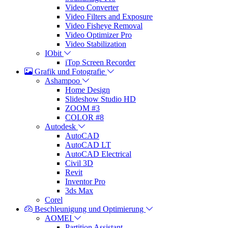
Video Converter
Video Filters and Exposure
Video Fisheye Removal
Video Optimizer Pro
Video Stabilization
IObit
iTop Screen Recorder
Grafik und Fotografie
Ashampoo
Home Design
Slideshow Studio HD
ZOOM #3
COLOR #8
Autodesk
AutoCAD
AutoCAD LT
AutoCAD Electrical
Civil 3D
Revit
Inventor Pro
3ds Max
Corel
Beschleunigung und Optimierung
AOMEI
Partition Assistant