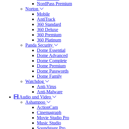
NordPass Premium
Norton
Mobile
AntiTrack
360 Standard
360 Deluxe
360 Premium
360 Platinum
Panda Security
Dome Essential
Dome Advanced
Dome Complete
Dome Premium
Dome Passwords
Dome Family
Watchdog
Anti-Virus
Anti-Malware
Audio und Video
Ashampoo
ActionCam
Cinemagraph
Movie Studio Pro
Music Studio
Soundstage Pro