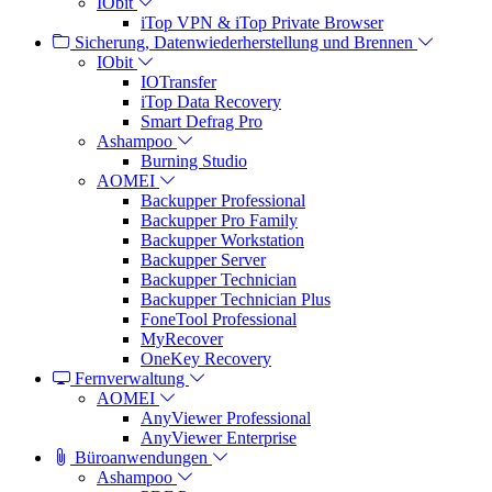
IObit
iTop VPN & iTop Private Browser
Sicherung, Datenwiederherstellung und Brennen
IObit
IOTransfer
iTop Data Recovery
Smart Defrag Pro
Ashampoo
Burning Studio
AOMEI
Backupper Professional
Backupper Pro Family
Backupper Workstation
Backupper Server
Backupper Technician
Backupper Technician Plus
FoneTool Professional
MyRecover
OneKey Recovery
Fernverwaltung
AOMEI
AnyViewer Professional
AnyViewer Enterprise
Büroanwendungen
Ashampoo