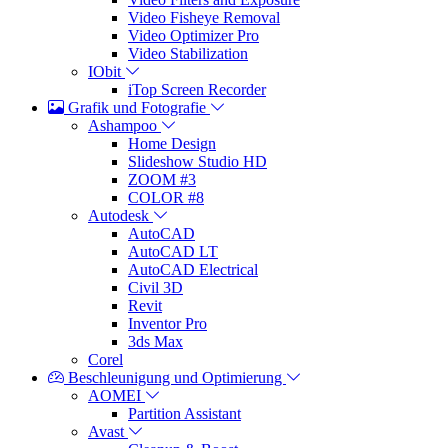
Video Fisheye Removal
Video Optimizer Pro
Video Stabilization
IObit
iTop Screen Recorder
Grafik und Fotografie
Ashampoo
Home Design
Slideshow Studio HD
ZOOM #3
COLOR #8
Autodesk
AutoCAD
AutoCAD LT
AutoCAD Electrical
Civil 3D
Revit
Inventor Pro
3ds Max
Corel
Beschleunigung und Optimierung
AOMEI
Partition Assistant
Avast