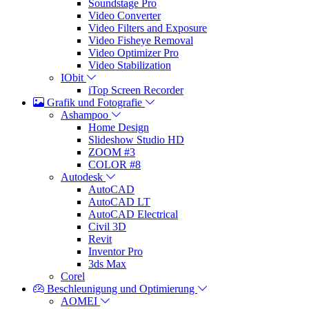
Soundstage Pro
Video Converter
Video Filters and Exposure
Video Fisheye Removal
Video Optimizer Pro
Video Stabilization
IObit
iTop Screen Recorder
Grafik und Fotografie
Ashampoo
Home Design
Slideshow Studio HD
ZOOM #3
COLOR #8
Autodesk
AutoCAD
AutoCAD LT
AutoCAD Electrical
Civil 3D
Revit
Inventor Pro
3ds Max
Corel
Beschleunigung und Optimierung
AOMEI