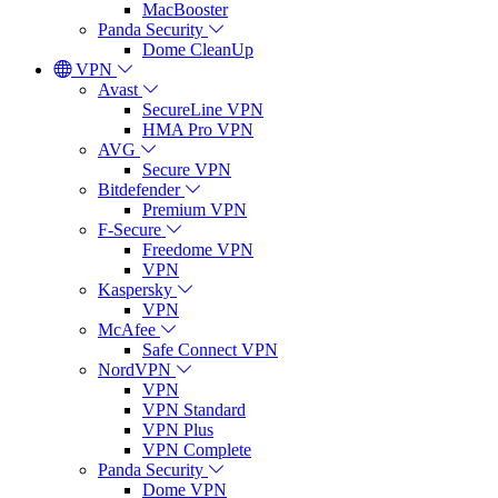
MacBooster
Panda Security
Dome CleanUp
VPN
Avast
SecureLine VPN
HMA Pro VPN
AVG
Secure VPN
Bitdefender
Premium VPN
F-Secure
Freedome VPN
VPN
Kaspersky
VPN
McAfee
Safe Connect VPN
NordVPN
VPN
VPN Standard
VPN Plus
VPN Complete
Panda Security
Dome VPN