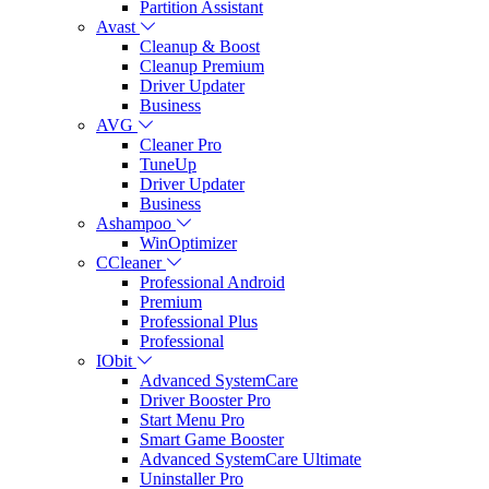
Partition Assistant
Avast
Cleanup & Boost
Cleanup Premium
Driver Updater
Business
AVG
Cleaner Pro
TuneUp
Driver Updater
Business
Ashampoo
WinOptimizer
CCleaner
Professional Android
Premium
Professional Plus
Professional
IObit
Advanced SystemCare
Driver Booster Pro
Start Menu Pro
Smart Game Booster
Advanced SystemCare Ultimate
Uninstaller Pro