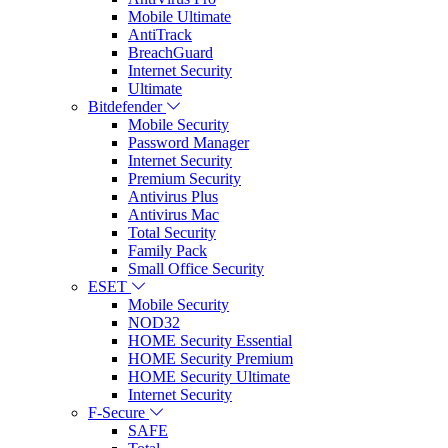
Mobile Ultimate
AntiTrack
BreachGuard
Internet Security
Ultimate
Bitdefender
Mobile Security
Password Manager
Internet Security
Premium Security
Antivirus Plus
Antivirus Mac
Total Security
Family Pack
Small Office Security
ESET
Mobile Security
NOD32
HOME Security Essential
HOME Security Premium
HOME Security Ultimate
Internet Security
F-Secure
SAFE