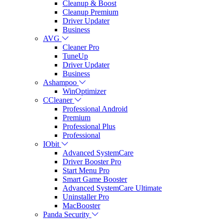
Cleanup & Boost
Cleanup Premium
Driver Updater
Business
AVG
Cleaner Pro
TuneUp
Driver Updater
Business
Ashampoo
WinOptimizer
CCleaner
Professional Android
Premium
Professional Plus
Professional
IObit
Advanced SystemCare
Driver Booster Pro
Start Menu Pro
Smart Game Booster
Advanced SystemCare Ultimate
Uninstaller Pro
MacBooster
Panda Security