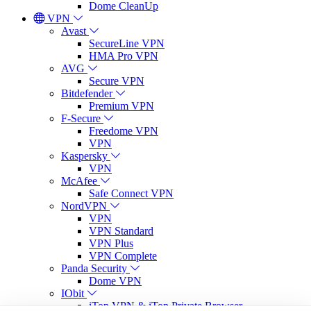
Dome CleanUp
VPN
Avast
SecureLine VPN
HMA Pro VPN
AVG
Secure VPN
Bitdefender
Premium VPN
F-Secure
Freedome VPN
VPN
Kaspersky
VPN
McAfee
Safe Connect VPN
NordVPN
VPN
VPN Standard
VPN Plus
VPN Complete
Panda Security
Dome VPN
IObit
iTop VPN & iTop Private Browser