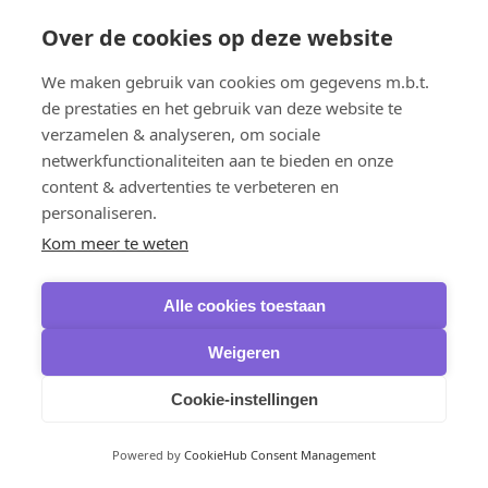
Sicherung, Datenwiederherstellung und Brennen
IObit
Over de cookies op deze website
IOTransfer
iTop Data Recovery
We maken gebruik van cookies om gegevens m.b.t.
Smart Defrag Pro
de prestaties en het gebruik van deze website te
Ashampoo
Burning Studio
verzamelen & analyseren, om sociale
AOMEI
netwerkfunctionaliteiten aan te bieden en onze
Backupper Professional
content & advertenties te verbeteren en
Backupper Pro Family
Backupper Workstation
personaliseren.
Backupper Server
Kom meer te weten
Backupper Technician
Backupper Technician Plus
FoneTool Professional
Alle cookies toestaan
MyRecover
OneKey Recovery
Fernverwaltung
Weigeren
AOMEI
AnyViewer Professional
Cookie-instellingen
AnyViewer Enterprise
Büroanwendungen
Ashampoo
Powered by
CookieHub Consent Management
PDF Pro
Microsoft Office