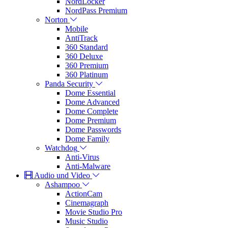
NordLocker
NordPass Premium
Norton
Mobile
AntiTrack
360 Standard
360 Deluxe
360 Premium
360 Platinum
Panda Security
Dome Essential
Dome Advanced
Dome Complete
Dome Premium
Dome Passwords
Dome Family
Watchdog
Anti-Virus
Anti-Malware
Audio und Video
Ashampoo
ActionCam
Cinemagraph
Movie Studio Pro
Music Studio