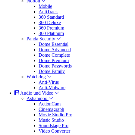
Norton
Mobile
AntiTrack
360 Standard
360 Deluxe
360 Premium
360 Platinum
Panda Security
Dome Essential
Dome Advanced
Dome Complete
Dome Premium
Dome Passwords
Dome Family
Watchdog
Anti-Virus
Anti-Malware
Audio und Video
Ashampoo
ActionCam
Cinemagraph
Movie Studio Pro
Music Studio
Soundstage Pro
Video Converter