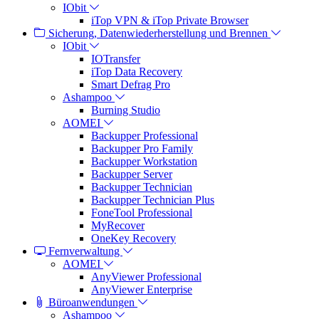
IObit
iTop VPN & iTop Private Browser
Sicherung, Datenwiederherstellung und Brennen
IObit
IOTransfer
iTop Data Recovery
Smart Defrag Pro
Ashampoo
Burning Studio
AOMEI
Backupper Professional
Backupper Pro Family
Backupper Workstation
Backupper Server
Backupper Technician
Backupper Technician Plus
FoneTool Professional
MyRecover
OneKey Recovery
Fernverwaltung
AOMEI
AnyViewer Professional
AnyViewer Enterprise
Büroanwendungen
Ashampoo