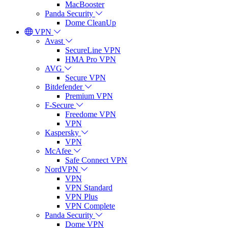
MacBooster
Panda Security
Dome CleanUp
VPN
Avast
SecureLine VPN
HMA Pro VPN
AVG
Secure VPN
Bitdefender
Premium VPN
F-Secure
Freedome VPN
VPN
Kaspersky
VPN
McAfee
Safe Connect VPN
NordVPN
VPN
VPN Standard
VPN Plus
VPN Complete
Panda Security
Dome VPN