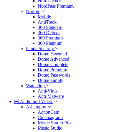
NordLocker
NordPass Premium
Norton
Mobile
AntiTrack
360 Standard
360 Deluxe
360 Premium
360 Platinum
Panda Security
Dome Essential
Dome Advanced
Dome Complete
Dome Premium
Dome Passwords
Dome Family
Watchdog
Anti-Virus
Anti-Malware
Audio und Video
Ashampoo
ActionCam
Cinemagraph
Movie Studio Pro
Music Studio