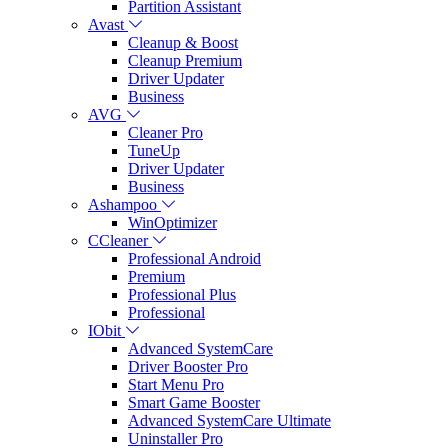
Partition Assistant
Avast
Cleanup & Boost
Cleanup Premium
Driver Updater
Business
AVG
Cleaner Pro
TuneUp
Driver Updater
Business
Ashampoo
WinOptimizer
CCleaner
Professional Android
Premium
Professional Plus
Professional
IObit
Advanced SystemCare
Driver Booster Pro
Start Menu Pro
Smart Game Booster
Advanced SystemCare Ultimate
Uninstaller Pro