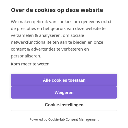
Smart Game Booster
Advanced SystemCare Ultimate
Over de cookies op deze website
Uninstaller Pro
MacBooster
We maken gebruik van cookies om gegevens m.b.t.
Panda Security
de prestaties en het gebruik van deze website te
Dome CleanUp
VPN
verzamelen & analyseren, om sociale
Avast
netwerkfunctionaliteiten aan te bieden en onze
SecureLine VPN
content & advertenties te verbeteren en
HMA Pro VPN
AVG
personaliseren.
Secure VPN
Kom meer te weten
Bitdefender
Premium VPN
F-Secure
Alle cookies toestaan
Freedome VPN
VPN
Kaspersky
Weigeren
VPN
McAfee
Cookie-instellingen
Safe Connect VPN
NordVPN
VPN
Powered by
CookieHub Consent Management
VPN Standard
VPN Plus