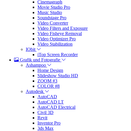
Cinemagraph
Movie Studio Pro
Music Studio
Soundstage Pro
Video Converter
Video Filters and Exposure
Video Fisheye Removal
Video Optimizer Pro
Video Stabilization
IObit
iTop Screen Recorder
Grafik und Fotografie
Ashampoo
Home Design
Slideshow Studio HD
ZOOM #3
COLOR #8
Autodesk
AutoCAD
AutoCAD LT
AutoCAD Electrical
Civil 3D
Revit
Inventor Pro
3ds Max