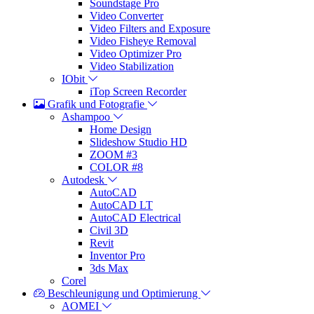
Soundstage Pro
Video Converter
Video Filters and Exposure
Video Fisheye Removal
Video Optimizer Pro
Video Stabilization
IObit
iTop Screen Recorder
Grafik und Fotografie
Ashampoo
Home Design
Slideshow Studio HD
ZOOM #3
COLOR #8
Autodesk
AutoCAD
AutoCAD LT
AutoCAD Electrical
Civil 3D
Revit
Inventor Pro
3ds Max
Corel
Beschleunigung und Optimierung
AOMEI