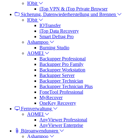
IObit
iTop VPN & iTop Private Browser
Sicherung, Datenwiederherstellung und Brennen
IObit
IOTransfer
iTop Data Recovery
Smart Defrag Pro
Ashampoo
Burning Studio
AOMEI
Backupper Professional
Backupper Pro Family
Backupper Workstation
Backupper Server
Backupper Technician
Backupper Technician Plus
FoneTool Professional
MyRecover
OneKey Recovery
Fernverwaltung
AOMEI
AnyViewer Professional
AnyViewer Enterprise
Büroanwendungen
Ashampoo