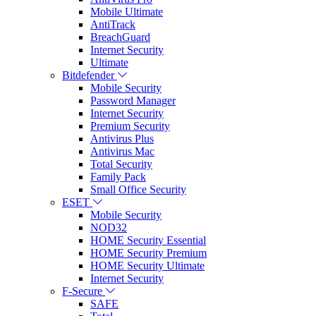
Mobile Ultimate
AntiTrack
BreachGuard
Internet Security
Ultimate
Bitdefender
Mobile Security
Password Manager
Internet Security
Premium Security
Antivirus Plus
Antivirus Mac
Total Security
Family Pack
Small Office Security
ESET
Mobile Security
NOD32
HOME Security Essential
HOME Security Premium
HOME Security Ultimate
Internet Security
F-Secure
SAFE